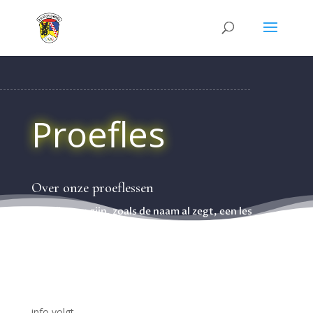
Proefles
Over onze proeflessen
Proeflessen zijn, zoals de naam al zegt, een les
waarbij u of uw kind onze trainingen op de proef
kan nemen. Ze zijn daarbij ook geheel vrijblijvend en
zonder kosten. Ieder kind mag 2 weken komen
proefdraaien. Nadat de proefles geweest is, kan u
of uw kind aangemeld worden bij onze vereniging.
info volgt